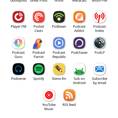
Goodpods
Great Pods
iVoox
Metacast
Moon FM
Player FM
Pocket
Podbean
Podcast
Podcast
Casts
Addict
Index
Podcast
Podcast
Podcast
Podchaser
PodLP
Guru
Parrot
Republic
Podverse
Spotify
Steno.fm
Sub on
Subscribe
Android
by email
YouTube
RSS feed
Music