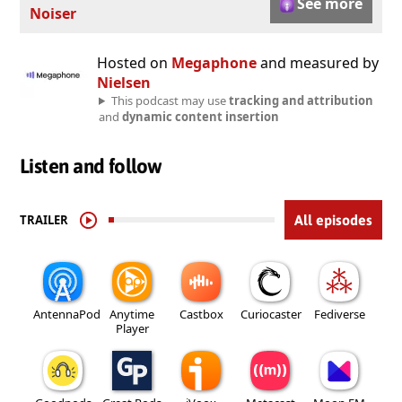
See more
Noiser
Hosted on
Megaphone
and measured by
Nielsen
This podcast may use
tracking and attribution
and
dynamic content insertion
Listen and follow
TRAILER
All episodes
AntennaPod
Anytime
Castbox
Curiocaster
Fediverse
Player