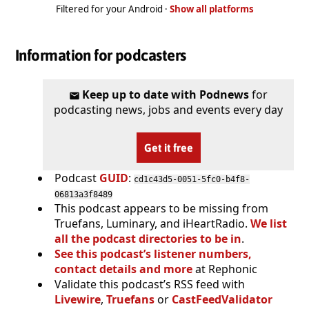
Filtered for your Android ·
Show all platforms
Information for podcasters
Keep up to date with Podnews
for
podcasting news, jobs and events every day
Get it free
Podcast
GUID
:
cd1c43d5-0051-5fc0-b4f8-
06813a3f8489
This podcast appears to be missing from
Truefans, Luminary, and iHeartRadio.
We list
all the podcast directories to be in
.
See this podcast’s listener numbers,
contact details and more
at Rephonic
Validate this podcast’s RSS feed with
Livewire
,
Truefans
or
CastFeedValidator