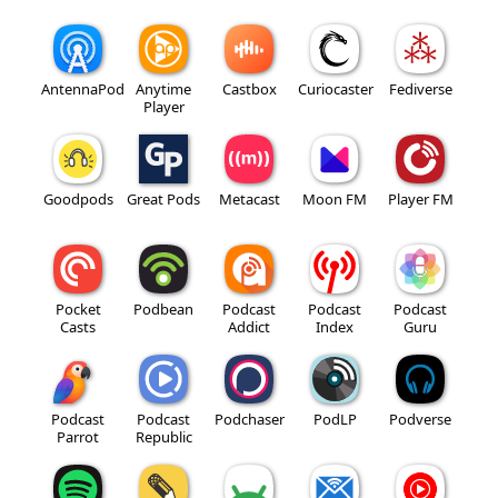
AntennaPod
Anytime
Castbox
Curiocaster
Fediverse
Player
Goodpods
Great Pods
Metacast
Moon FM
Player FM
Pocket
Podbean
Podcast
Podcast
Podcast
Casts
Addict
Index
Guru
Podcast
Podcast
Podchaser
PodLP
Podverse
Parrot
Republic