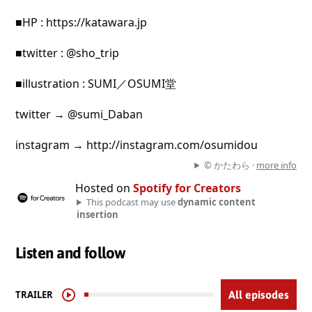
■HP : https://katawara.jp
■twitter : @sho_trip
■illustration : SUMI／OSUMI堂
twitter → @sumi_Daban
instagram → http://instagram.com/osumidou
© かたわら ·
more info
Hosted on
Spotify for Creators
This podcast may use
dynamic content
insertion
Listen and follow
TRAILER
All episodes