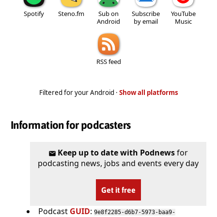
Spotify
Steno.fm
Sub on
Subscribe
YouTube
Android
by email
Music
RSS feed
Filtered for your Android ·
Show all platforms
Information for podcasters
Keep up to date with Podnews
for
podcasting news, jobs and events every day
Get it free
Podcast
GUID
:
9e8f2285-d6b7-5973-baa9-