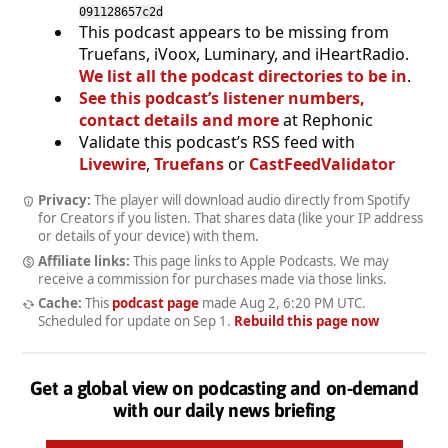
091128657c2d
This podcast appears to be missing from
Truefans, iVoox, Luminary, and iHeartRadio.
We list all the podcast directories to be in
.
See this podcast’s listener numbers,
contact details and more
at Rephonic
Validate this podcast’s RSS feed with
Livewire
,
Truefans
or
CastFeedValidator
Privacy:
The player will download audio directly from Spotify
for Creators if you listen. That shares data (like your IP address
or details of your device) with them.
Affiliate links:
This page links to Apple Podcasts. We may
receive a commission for purchases made via those links.
Cache:
This
podcast page
made
Aug 2, 6:20 PM UTC
.
Scheduled for update on
Sep 1
.
Rebuild this page now
Get a global view on podcasting and on-demand
with our daily news briefing