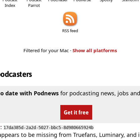
Index
Parrot
RSS feed
Filtered for your Mac ·
Show all platforms
podcasters
to date with Podnews
for podcasting news, jobs and
Get it free
D
:
17da385d-2a2d-5027-bbc5-8d980665924b
appears to be missing from Truefans, Luminary, and 