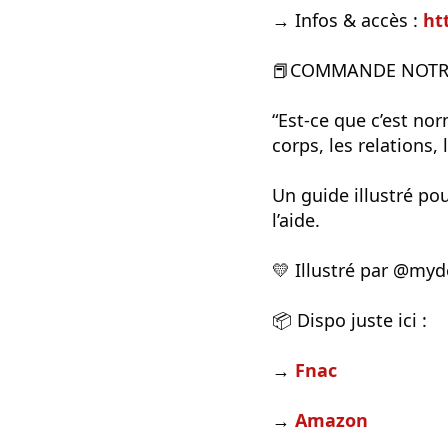
→ Infos & accès :
ht
📕COMMANDE NOTRE
“Est-ce que c’est nor
corps, les relations, l
Un guide illustré po
l’aide.
💛 Illustré par @my
📦 Dispo juste ici :
→
Fnac
→
Amazon