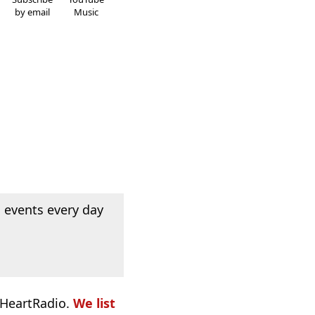
by email
Music
 events every day
iHeartRadio.
We list