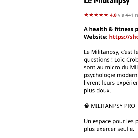
Le Militanpsy
★
★
★
★
★
★
★
★
★
★
4.8
via 441 r
A health & fitness
Website:
https://sh
Le Militanpsy, c’est 
questions ! Loïc Cro
sont au micro du Mil
psychologie moderne,
livrent leurs expéri
plus doux.
🧠 MILITANPSY PRO
Un espace pour les p
plus exercer seul·e.