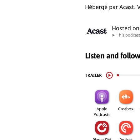
Hébergé par Acast. V
Hosted o
This podcas
Listen and follo
TRAILER
Apple
Castbox
Podcasts
Player FM
Pocket