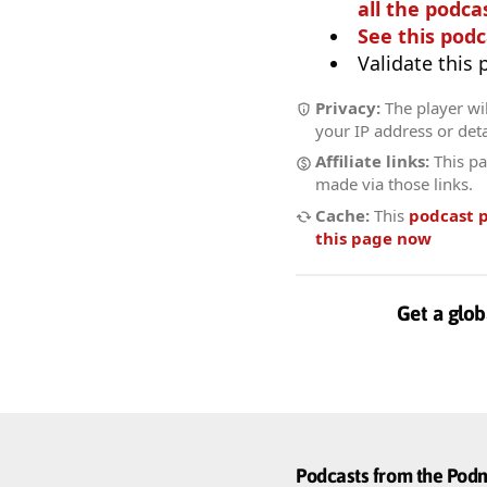
all the podcas
See this podc
Validate this
Privacy:
The player wil
your IP address or deta
Affiliate links:
This pa
made via those links.
Cache:
This
podcast 
this page now
Get a glob
Podcasts from the Po