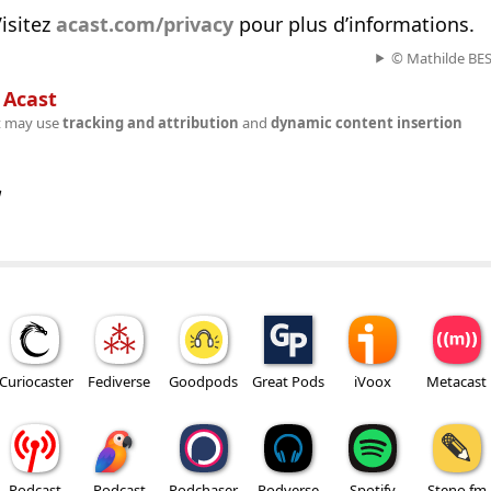
isitez
acast.com/privacy
pour plus d’informations.
© Mathilde BE
n
Acast
t may use
tracking and attribution
and
dynamic content insertion
w
Curiocaster
Fediverse
Goodpods
Great Pods
iVoox
Metacast
Podcast
Podcast
Podchaser
Podverse
Spotify
Steno.fm