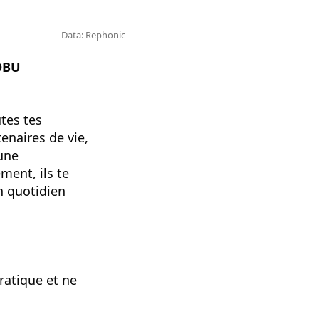
Data: Rephonic
ROBU
utes tes
enaires de vie,
une
ment, ils te
n quotidien
ratique et ne