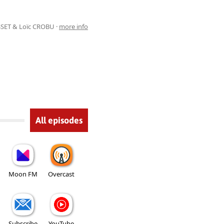
SSET & Loïc CROBU ·
more info
All episodes
Moon FM
Overcast
Subscribe
YouTube