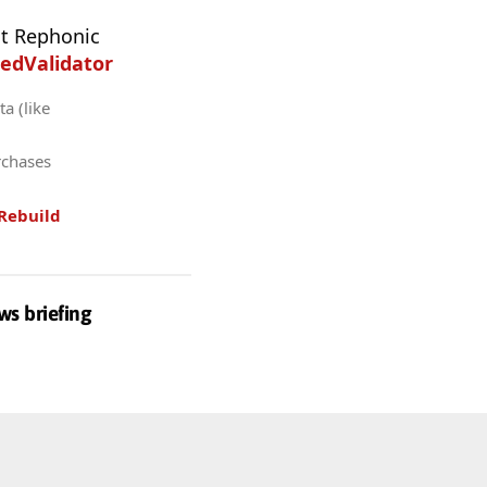
t Rephonic
edValidator
a (like
rchases
Rebuild
ws briefing