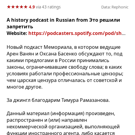
★
★
★
★
★
★
★
★
★
★
4.9
via 43 ratings
Data: Rephonic
A history podcast in Russian from Это решили
запретить
Website:
https://podcasters.spotify.com/pod/show/cenzyra
Новый подкаст Мемориала, в котором ведущие
Арен Ванян и Оксана Басенко обсуждают то, под
какими предлогами в России принимались
законы, ограничивавшие свободу слова; в каких
условиях работали профессиональные цензоры;
чем царская цензура отличалась от советской и
многое другое.
За джингл благодарим Тимура Рамазанова.
Данный материал (информация) произведен,
распространен и (или) направлен
некоммерческой организацией, выполняющей
функции иностранного агента, либо касается