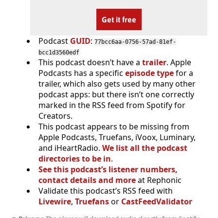
Get it free
Podcast
GUID
:
77bcc6aa-0756-57ad-81ef-
bcc1d3560edf
This podcast doesn’t have a
trailer
. Apple
Podcasts has a specific
episode type
for a
trailer, which also gets used by many other
podcast apps: but there isn’t one correctly
marked in the RSS feed from Spotify for
Creators.
This podcast appears to be missing from
Apple Podcasts, Truefans, iVoox, Luminary,
and iHeartRadio.
We list all the podcast
directories to be in
.
See this podcast’s listener numbers,
contact details and more
at Rephonic
Validate this podcast’s RSS feed with
Livewire
,
Truefans
or
CastFeedValidator