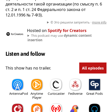
деятельности такой организации (по смыслу п. 6
ст. 2 и п. 1 ст. 24 Федерального закона от
12.01.1996 № 7-ФЗ).
© Это решили запретить ·
more info
Hosted on
Spotify for Creators
This podcast may use
dynamic content
insertion
Listen and follow
This show has no trailer.
All episodes
AntennaPod
Anytime
Curiocaster
Fediverse
Great Pods
Player