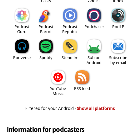
Casts
Addict
Index
Podcast
Podcast
Podcast
Podchaser
PodLP
Guru
Parrot
Republic
Podverse
Spotify
Steno.fm
Sub on
Subscribe
Android
by email
YouTube
RSS feed
Music
Filtered for your Android ·
Show all platforms
Information for podcasters