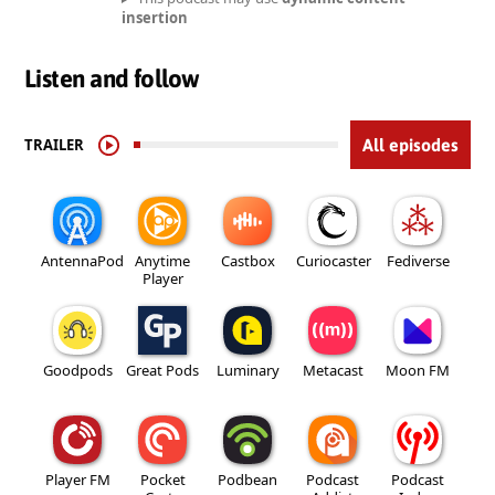
insertion
Listen and follow
TRAILER
All episodes
AntennaPod
Anytime
Castbox
Curiocaster
Fediverse
Player
Goodpods
Great Pods
Luminary
Metacast
Moon FM
Player FM
Pocket
Podbean
Podcast
Podcast