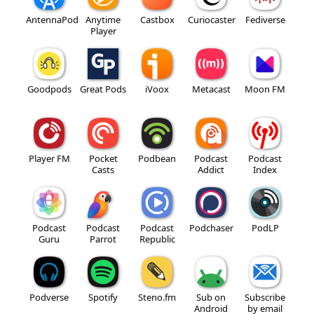
AntennaPod
Anytime
Castbox
Curiocaster
Fediverse
Player
Goodpods
Great Pods
iVoox
Metacast
Moon FM
Player FM
Pocket
Podbean
Podcast
Podcast
Casts
Addict
Index
Podcast
Podcast
Podcast
Podchaser
PodLP
Guru
Parrot
Republic
Podverse
Spotify
Steno.fm
Sub on
Subscribe
Android
by email