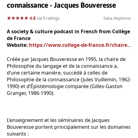
connaissance - Jacques Bouveresse
★
★
★
★
★
★
★
★
★
★
4.8
via 9 ratings
Data: Rephonic
A society & culture podcast in French from Collège
de France
Website:
https://www.college-de-france.fr/chaire/jacques-bouveresse-philosophie-du-langage-et-de-la-connaissance-chaire-statutaire
Créée par Jacques Bouveresse en 1995, la chaire de
Philosophie du langage et de la connaissance a,
d’une certaine manière, succédé à celles de
Philosophie de la connaissance (Jules Vuillemin, 1962-
1990) et d’Épistémologie comparée (Gilles-Gaston
Granger, 1986-1990).
L’enseignement et les séminaires de Jacques
Bouveresse portent principalement sur les domaines
suivants :