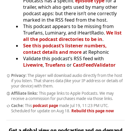
Podcasts has a specific
episode type
for a
trailer, which also gets used by many other
podcast apps: but there isn’t one correctly
marked in the RSS feed from the host.
This podcast appears to be missing from
Truefans, Luminary, and iHeartRadio.
We list
all the podcast directories to be in
.
See this podcast’s listener numbers,
contact details and more
at Rephonic
Validate this podcast’s RSS feed with
Livewire
,
Truefans
or
CastFeedValidator
Privacy:
The player will download audio directly from the host
if you listen. That shares data (like your IP address or details of
your device) with them.
Affiliate links:
This page links to Apple Podcasts. We may
receive a commission for purchases made via those links.
Cache:
This
podcast page
made
Jul 19, 11:23 PM UTC
.
Scheduled for update on
Aug 18
.
Rebuild this page now
Get a global view on podcasting and on-demand