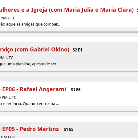
ulheres e a Igreja (com Maria Julia e Maria Clara)
14 PM UTC
 são aquelas amigas que compar...
erviço (com Gabriel Okino)
S2 E1
4 PM UTC
ue uma planilha, apesar de ser...
- EP06 - Rafael Angerami
S1 E6
49 PM UTC
 referência. Quando entrei na ...
- EP05 - Pedro Martins
S1 E5
10 PM UTC