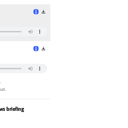
r
hat.
ws briefing