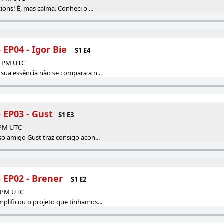
ions! É, mas calma. Conheci o ...
 EP04 - Igor Bie
S1 E4
23 PM UTC
sua essência não se compara a n...
 EP03 - Gust
S1 E3
6 PM UTC
so amigo Gust traz consigo acon...
- EP02 - Brener
S1 E2
8 PM UTC
plificou o projeto que tínhamos...