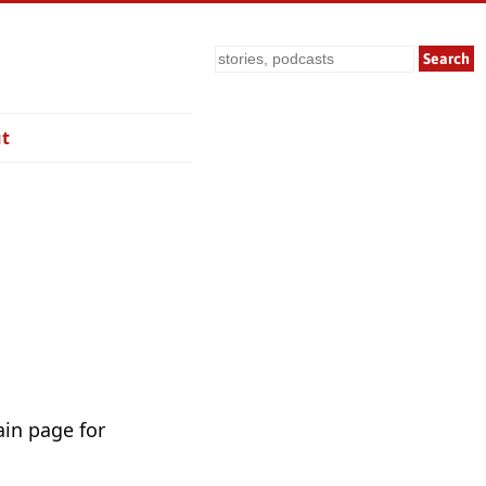
Search
t
ain page for