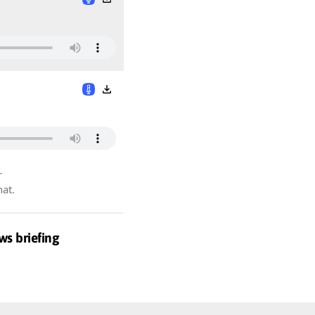
r
hat.
ws briefing