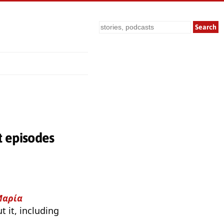
Search
 episodes
Μαρία
 it, including