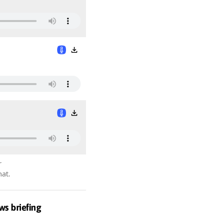
r
hat.
ws briefing