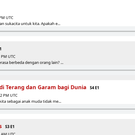
7 PM UTC
n sukacita untuk kita. Apakah e...
1
47 PM UTC
asa berbeda dengan orang lain? ...
i Terang dan Garam bagi Dunia
S4 E1
:22 PM UTC
kita sebagai anak muda tidak me...
s
S3 E1
48 AM UTC