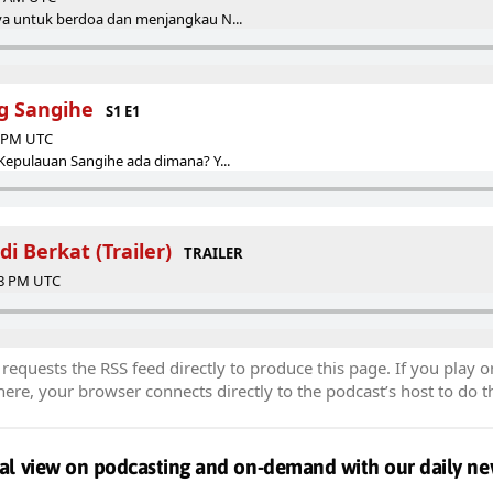
ya untuk berdoa dan menjangkau N...
g Sangihe
S1 E1
0 PM UTC
Kepulauan Sangihe ada dimana? Y...
 Berkat (Trailer)
TRAILER
38 PM UTC
equests the RSS feed directly to produce this page. If you play o
re, your browser connects directly to the podcast’s host to do t
al view on podcasting and on-demand with our daily ne