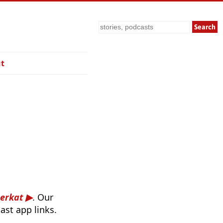
Search
t
erkat
. Our
ast app links.