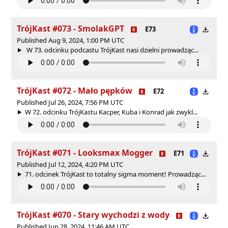
TrójKast #073 - SmolakGPT
E73
Published Aug 9, 2024, 1:00 PM UTC
W 73. odcinku podcastu TrójKast nasi dzielni prowadząc...
TrójKast #072 - Mało pępków
E72
Published Jul 26, 2024, 7:56 PM UTC
W 72. odcinku TrójKastu Kacper, Kuba i Konrad jak zwykl...
TrójKast #071 - Looksmax Mogger
E71
Published Jul 12, 2024, 4:20 PM UTC
71. odcinek TrójKast to totalny sigma moment! Prowadząc...
TrójKast #070 - Stary wychodzi z wody
Published Jun 28, 2024, 11:46 AM UTC