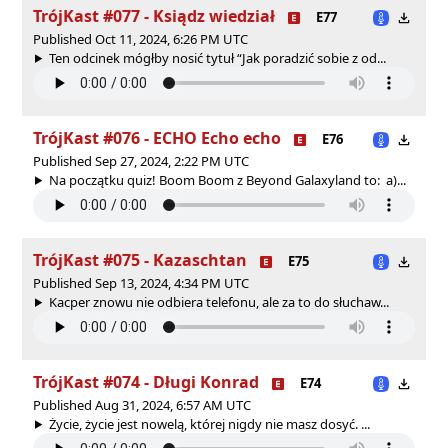
TrójKast #077 - Ksiądz wiedział
E77
Published Oct 11, 2024, 6:26 PM UTC
Ten odcinek mógłby nosić tytuł “Jak poradzić sobie z od...
TrójKast #076 - ECHO Echo echo
E76
Published Sep 27, 2024, 2:22 PM UTC
Na początku quiz! Boom Boom z Beyond Galaxyland to: a)...
TrójKast #075 - Kazaschtan
E75
Published Sep 13, 2024, 4:34 PM UTC
Kacper znowu nie odbiera telefonu, ale za to do słuchaw...
TrójKast #074 - Długi Konrad
E74
Published Aug 31, 2024, 6:57 AM UTC
Życie, życie jest nowelą, której nigdy nie masz dosyć. ...