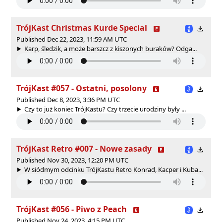
TrójKast Christmas Kurde Special
Published Dec 22, 2023, 11:59 AM UTC
Karp, śledzik, a może barszcz z kiszonych buraków? Odga...
TrójKast #057 - Ostatni, posolony
Published Dec 8, 2023, 3:36 PM UTC
Czy to już koniec TrójKastu? Czy trzecie urodziny były ...
TrójKast Retro #007 - Nowe zasady
Published Nov 30, 2023, 12:20 PM UTC
W siódmym odcinku TrójKastu Retro Konrad, Kacper i Kuba...
TrójKast #056 - Piwo z Peach
Published Nov 24, 2023, 4:15 PM UTC