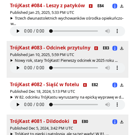
TrójKast #084 - Leszy z patyków
E84
Published Jan 25, 2025, 5:33 PM UTC
Trzech dwunastoletnich wychowanków ośrodka opiekuńczo-
w...
TrójKast #083 - Odcinek przytulny
E83
Published Jan 10, 2025, 5:59 PM UTC
Nowy rok, stary TrójKast! Pierwszy odcinek w 2025 roku ...
TrójKast #082 - Siąść w fotelu
E82
Published Dec 18, 2024, 5:13 PM UTC
W 82. odcinku TrójKastu wyruszamy na epicką wyprawę w d...
TrójKast #081 - Dildodoki
E80
Published Dec 5, 2024, 3:42 PM UTC
TrójKast to gierki i patologia, ale są też wady! W 81. ...