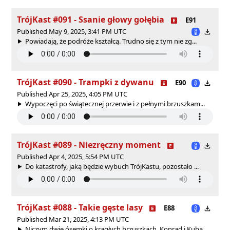
TrójKast #091 - Ssanie głowy gołębia
E91
Published May 9, 2025, 3:41 PM UTC
Powiadają, że podróże kształcą. Trudno się z tym nie zg...
TrójKast #090 - Trampki z dywanu
E90
Published Apr 25, 2025, 4:05 PM UTC
Wypoczęci po świątecznej przerwie i z pełnymi brzuszkam...
TrójKast #089 - Niezręczny moment
Published Apr 4, 2025, 5:54 PM UTC
Do katastrofy, jaką będzie wybuch TrójKastu, pozostało ...
TrójKast #088 - Takie gęste lasy
E88
Published Mar 21, 2025, 4:13 PM UTC
Niczym dwie ósemki o krągłych brzuszkach, Konrad i Kuba...