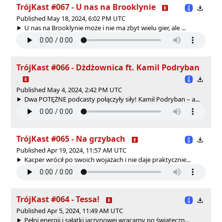
TrójKast #067 - U nas na Brooklynie
Published May 18, 2024, 6:02 PM UTC
U nas na Brooklynie może i nie ma zbyt wielu gier, ale ...
TrójKast #066 - Dżdżownica ft. Kamil Podryban
Published May 4, 2024, 2:42 PM UTC
Dwa POTĘŻNE podcasty połączyły siły! Kamil Podryban – a...
TrójKast #065 - Na grzybach
Published Apr 19, 2024, 11:57 AM UTC
Kacper wrócił po swoich wojażach i nie daje praktycznie...
TrójKast #064 - Tessa!
Published Apr 5, 2024, 11:49 AM UTC
Pełni energii i sałatki jarzynowej wracamy po świąteczn...