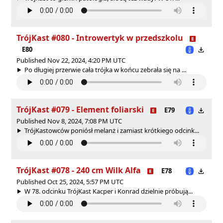
TrójKast #080 - Introwertyk w przedszkolu
E80
Published Nov 22, 2024, 4:20 PM UTC
Po długiej przerwie cała trójka w końcu zebrała się na ...
TrójKast #079 - Element foliarski
E79
Published Nov 8, 2024, 7:08 PM UTC
TrójKastowców poniósł melanż i zamiast krótkiego odcink...
TrójKast #078 - 240 cm Wilk Alfa
E78
Published Oct 25, 2024, 5:57 PM UTC
W 78. odcinku TrójKast Kacper i Konrad dzielnie próbują...