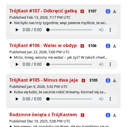
TrójKast #107 - Odkręcić gałkę
E107
Published Feb 13, 2026, 7:17 PM UTC
Nie było nas trzy tygodnie, więc pewnie myślicie, że wr...
TrójKast #106 - Walec w obdyp
E106
Published Jan 23, 2026, 5:00 PM UTC
Mróz, śnieg, wiosny nie widać – jak żyć? W takich chwil...
TrójKast #105 - Minus dwa jaja
E105
Published Jan 9, 2026, 5:32 PM UTC
Kuba się łudzi, że zacznie robić streamy, Konrad się za...
Rodzinne święta z TrójKastem
Published Dec 19, 2025, 5:00 PM UTC
Nie wiemy, jak spodoba się Wam, ale my bawiliśmy się pr...