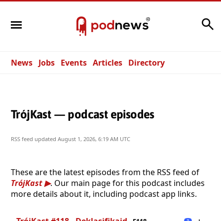
Search
News
Jobs
Events
Articles
Directory
TrójKast — podcast episodes
RSS feed updated
August 1, 2026, 6:19 AM UTC
These are the latest episodes from the RSS feed of
TrójKast
. Our main page for this podcast includes
more details about it, including podcast app links.
TrójKast #118 - Deklasifikajd