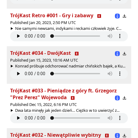
TrójKast Retro #001 - Gry i zabawy
Published Jan 20, 2023, 2:50 PM UTC
Nie samymi newsami, indykami i reckami człowiek żyje. C...
TrójKast #034 - DwójKast
Published Jan 15, 2023, 10:16 AM UTC
Konrad próbuje odchorować nadmiar chińskich bajek, a Ku...
TrójKast #033 - Pieniądze z góry ft. Grzegorz
"Prez Perez" Wojewoda
Published Dec 15, 2022, 6:16 PM UTC
Dwa lata minęły jak jeden dzień… Ciężko w to uwierzyć z...
TrójKast #032 - Niewątpliwie wybitny