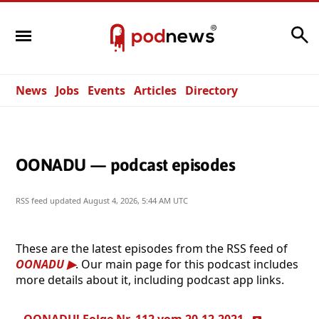
Search
News
Jobs
Events
Articles
Directory
OONADU — podcast episodes
RSS feed updated
August 4, 2026, 5:44 AM UTC
These are the latest episodes from the RSS feed of
OONADU
. Our main page for this podcast includes
more details about it, including podcast app links.
OONADU! Folge Nr. 112 vom 20.12.2021