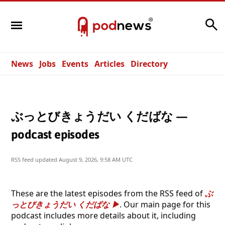
Search
News
Jobs
Events
Articles
Directory
ぶっとびきょうだい くだばな —
podcast episodes
RSS feed updated
August 9, 2026, 9:58 AM UTC
These are the latest episodes from the RSS feed of
ぶ
っとびきょうだい くだばな
. Our main page for this
podcast includes more details about it, including