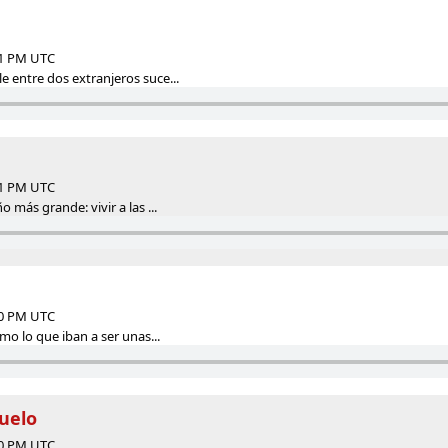
01 PM UTC
entre dos extranjeros suce...
01 PM UTC
 más grande: vivir a las ...
00 PM UTC
mo lo que iban a ser unas...
uelo
00 PM UTC