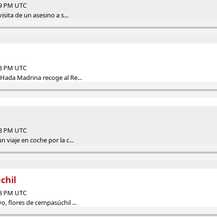
59 PM UTC
isita de un asesino a s...
58 PM UTC
 Hada Madrina recoge al Re...
58 PM UTC
 viaje en coche por la c...
chil
58 PM UTC
o, flores de cempasúchil ...