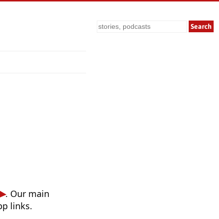
Search
. Our main
p links.