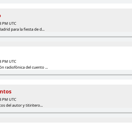
o
58 PM UTC
drid para la fiesta de d...
58 PM UTC
n radiofónica del cuento ...
entos
58 PM UTC
s del autor y titiritero...