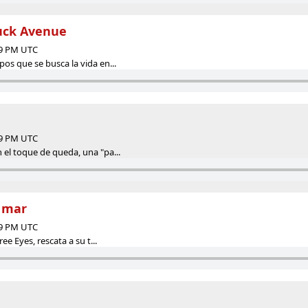
uck Avenue
59 PM UTC
os que se busca la vida en...
59 PM UTC
el toque de queda, una "pa...
l mar
59 PM UTC
ee Eyes, rescata a su t...