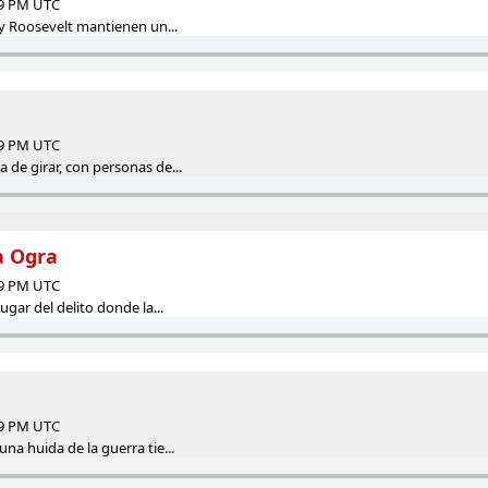
59 PM UTC
 y Roosevelt mantienen un...
59 PM UTC
de girar, con personas de...
a Ogra
59 PM UTC
ugar del delito donde la...
59 PM UTC
na huida de la guerra tie...