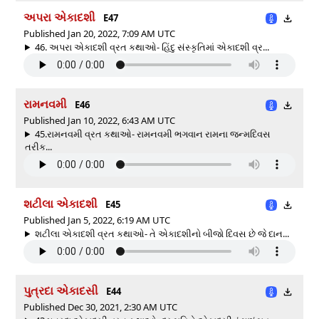
અપરા એકાદશી
E47
Published Jan 20, 2022, 7:09 AM UTC
46. અપરા એકાદશી વ્રત કથાઓ- હિંદુ સંસ્કૃતિમાં એકાદશી વ્ર...
રામનવમી
E46
Published Jan 10, 2022, 6:43 AM UTC
45.રામનવમી વ્રત કથાઓ- રામનવમી ભગવાન રામના જન્મદિવસ
તરીક...
શટીલા એકાદશી
E45
Published Jan 5, 2022, 6:19 AM UTC
શટીલા એકાદશી વ્રત કથાઓ- તે એકાદશીનો બીજો દિવસ છે જે દાન...
પુત્રદા એકાદસી
E44
Published Dec 30, 2021, 2:30 AM UTC