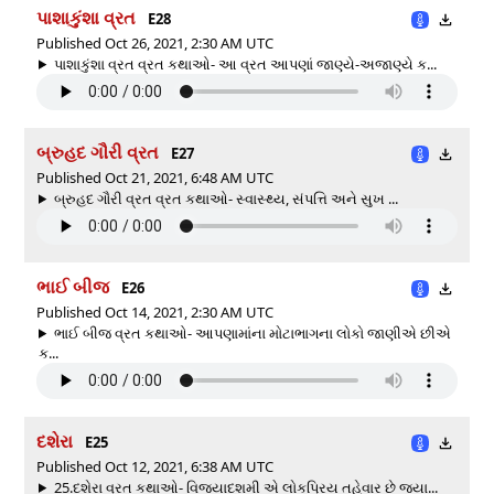
પાશાકુંશા વ્રત
E28
Published Oct 26, 2021, 2:30 AM UTC
પાશાકુંશા વ્રત વ્રત કથાઓ- આ વ્રત આપણાં જાણ્યે-અજાણ્યે ક...
બ્રુહદ ગૌરી વ્રત
E27
Published Oct 21, 2021, 6:48 AM UTC
બ્રુહદ ગૌરી વ્રત વ્રત કથાઓ- સ્વાસ્થ્ય, સંપત્તિ અને સુખ ...
ભાઈ બીજ
E26
Published Oct 14, 2021, 2:30 AM UTC
ભાઈ બીજ વ્રત કથાઓ- આપણામાંના મોટાભાગના લોકો જાણીએ છીએ
ક...
દશેરા
E25
Published Oct 12, 2021, 6:38 AM UTC
25.દશેરા વ્રત કથાઓ- વિજયાદશમી એ લોકપ્રિય તહેવાર છે જ્યા...