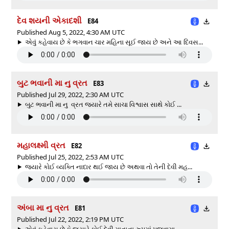
દેવ શયની એકાદશી
E84
Published Aug 5, 2022, 4:30 AM UTC
એવું કહેવાય છે કે ભગવાન ચાર મહિના સૂઈ જાય છે અને આ દિવસ...
બુટ ભવાની મા નુ વ્રત
E83
Published Jul 29, 2022, 2:30 AM UTC
બુટ ભવાની મા નુ વ્રત જ્યારે તમે સાચા વિશ્વાસ સાથે કોઈ ...
મહાલક્ષ્મી વ્રત
E82
Published Jul 25, 2022, 2:53 AM UTC
જ્યારે કોઈ વ્યક્તિ નાદાર થઈ જાય છે અથવા તો તેની દેવી મહ...
અંબા મા નુ વ્રત
E81
Published Jul 22, 2022, 2:19 PM UTC
એવું કહેવાય છે કે જ્યારે કોઈ દેવી માતાના રૂપમાં પૂજવામા...