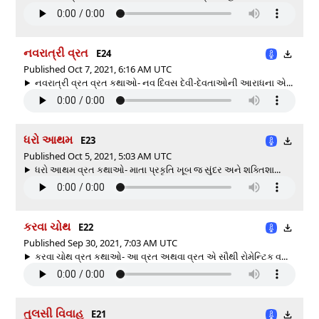
નવરાત્રી વ્રત
E24
Published Oct 7, 2021, 6:16 AM UTC
નવરાત્રી વ્રત વ્રત કથાઓ- નવ દિવસ દેવી-દેવતાઓની આરાધના એ...
ધરો આથમ
E23
Published Oct 5, 2021, 5:03 AM UTC
ધરો આથમ વ્રત કથાઓ- માતા પ્રકૃતિ ખૂબ જ સુંદર અને શક્તિશા...
કરવા ચોથ
E22
Published Sep 30, 2021, 7:03 AM UTC
કરવા ચોથ વ્રત કથાઓ- આ વ્રત અથવા વ્રત એ સૌથી રોમેન્ટિક વ...
તુલસી વિવાહ
E21