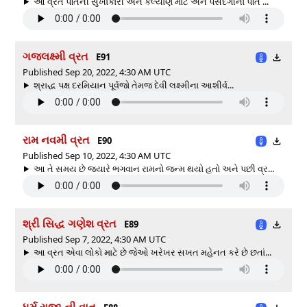
આ વ્રત પતિની સુખાકારી અને કલ્યાણ માટે અને પસંદગીનો પતિ ...
ગજલક્ષ્મી વ્રત
E91
Published Sep 20, 2022, 4:30 AM UTC
શ્રાદ્ધ પક્ષ દરમિયાન પૂર્વજો તેમજ દેવી લક્ષ્મીના આશીર્વ...
રામ નવમી વ્રત
E90
Published Sep 10, 2022, 4:30 AM UTC
આ તે સમય છે જ્યારે ભગવાન રામનો જન્મ થયો હતો અને પછી વ્ર...
શ્રી સિદ્ધ ગણેશ વ્રત
E89
Published Sep 7, 2022, 4:30 AM UTC
આ વ્રત એવા લોકો માટે છે જેઓ ખરેખર સખત મહેનત કરે છે છતાં...
ધર્મ રાજા ની વાત