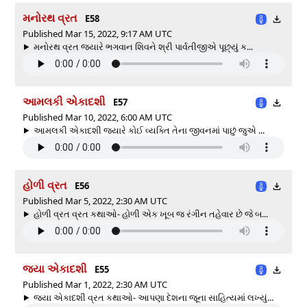
મનોરથ વ્રત
E58
Published Mar 15, 2022, 9:17 AM UTC
મનોરથ વ્રત જ્યારે ભગવાન શિવને શ્રી પાર્વતીજીએ પૂછ્યું ક...
આમલકી એકાદશી
E57
Published Mar 10, 2022, 6:00 AM UTC
આમલકી એકાદશી જ્યારે કોઈ વ્યક્તિ તેના જીવનમાં પાછું જુએ ...
હોળી વ્રત
E56
Published Mar 5, 2022, 2:30 AM UTC
હોળી વ્રત વ્રત કથાઓ- હોળી એક ખૂબ જ રંગીન તહેવાર છે જે બ...
જયા એકાદશી
E55
Published Mar 1, 2022, 2:30 AM UTC
જયા એકાદશી વ્રત કથાઓ- આપણા દેશના જૂના સાહિત્યમાં લખ્યું...