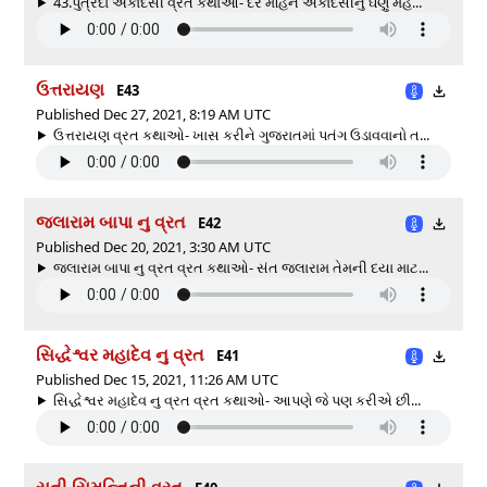
43.પુત્રદા એકાદસી વ્રત કથાઓ- દર મહિને એકાદસીનું ઘણું મહ...
ઉત્તરાયણ
E43
Published Dec 27, 2021, 8:19 AM UTC
ઉત્તરાયણ વ્રત કથાઓ- ખાસ કરીને ગુજરાતમાં પતંગ ઉડાવવાનો ત...
જલારામ બાપા નુ વ્રત
E42
Published Dec 20, 2021, 3:30 AM UTC
જલારામ બાપા નુ વ્રત વ્રત કથાઓ- સંત જલારામ તેમની દયા માટ...
સિદ્ધેશ્વર મહાદેવ નુ વ્રત
E41
Published Dec 15, 2021, 11:26 AM UTC
સિદ્ધેશ્વર મહાદેવ નુ વ્રત વ્રત કથાઓ- આપણે જે પણ કરીએ છી...
સતી સિમન્તિની વ્રત