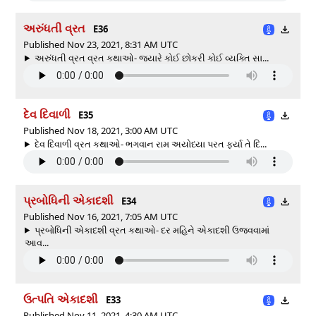
અરુંધતી વ્રત
E36
Published Nov 23, 2021, 8:31 AM UTC
અરુંધતી વ્રત વ્રત કથાઓ- જ્યારે કોઈ છોકરી કોઈ વ્યક્તિ સા...
દેવ દિવાળી
E35
Published Nov 18, 2021, 3:00 AM UTC
દેવ દિવાળી વ્રત કથાઓ- ભગવાન રામ અયોધ્યા પરત ફર્યા તે દિ...
પ્રબોધિની એકાદશી
E34
Published Nov 16, 2021, 7:05 AM UTC
પ્રબોધિની એકાદશી વ્રત કથાઓ- દર મહિને એકાદશી ઉજવવામાં
આવ...
ઉત્પતિ એકાદશી
E33
Published Nov 11, 2021, 4:30 AM UTC