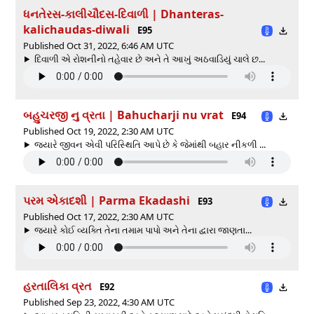
ધનતેરસ-કાલીચૌદસ-દિવાળી | Dhanteras-
kalichaudas-diwali
E95
Published Oct 31, 2022, 6:46 AM UTC
દિવાળી એ રોશનીનો તહેવાર છે અને તે આખું અઠવાડિયું ચાલે છ...
બહુચરજી નુ વ્રતા | Bahucharji nu vrat
E94
Published Oct 19, 2022, 2:30 AM UTC
જ્યારે જીવન એવી પરિસ્થિતિ આપે છે કે જેમાંથી બહાર નીકળી ...
પરમ એકાદશી | Parma Ekadashi
E93
Published Oct 17, 2022, 2:30 AM UTC
જ્યારે કોઈ વ્યક્તિ તેના તમામ પાપો અને તેના દ્વારા જાણતા...
હરતાલિકા વ્રત
E92
Published Sep 23, 2022, 4:30 AM UTC