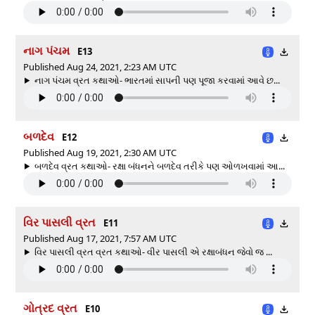
નાગ પંચમ
E13
Published Aug 24, 2021, 2:23 AM UTC
નાગ પંચમ વ્રત કથાઓ- ભારતમાં સાપની પણ પૂજા કરવામાં આવે છ...
બળદેવ
E12
Published Aug 19, 2021, 2:30 AM UTC
બળદેવ વ્રત કથાઓ- રક્ષા બંધનને બળદેવ તરીકે પણ ઓળખવામાં આ...
વિર પાસલી વ્રત
E11
Published Aug 17, 2021, 7:57 AM UTC
વિર પાસલી વ્રત વ્રત કથાઓ- વીર પાસલી એ રક્ષાબંધન જેવો જ ...
ગોત્રદ વ્રત
E10