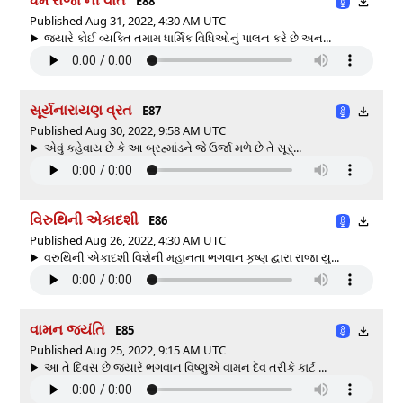
E88
Published Aug 31, 2022, 4:30 AM UTC
જ્યારે કોઈ વ્યક્તિ તમામ ધાર્મિક વિધિઓનું પાલન કરે છે અન...
સૂર્યનારાયણ વ્રત
E87
Published Aug 30, 2022, 9:58 AM UTC
એવું કહેવાય છે કે આ બ્રહ્માંડને જે ઉર્જા મળે છે તે સૂર્...
વિરુથિની એકાદશી
E86
Published Aug 26, 2022, 4:30 AM UTC
વરુથિની એકાદશી વિશેની મહાનતા ભગવાન કૃષ્ણ દ્વારા રાજા યુ...
વામન જયંતિ
E85
Published Aug 25, 2022, 9:15 AM UTC
આ તે દિવસ છે જ્યારે ભગવાન વિષ્ણુએ વામન દેવ તરીકે કાર્ટ ...