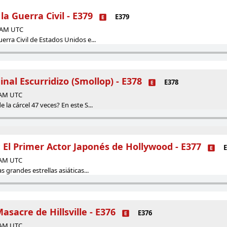
la Guerra Civil - E379
E379
0 AM UTC
erra Civil de Estados Unidos e...
inal Escurridizo (Smollop) - E378
E378
0 AM UTC
la cárcel 47 veces? En este S...
El Primer Actor Japonés de Hollywood - E377
E
0 AM UTC
s grandes estrellas asiáticas...
Masacre de Hillsville - E376
E376
0 AM UTC