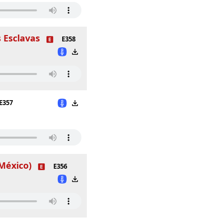
 Esclavas
E358
E357
 México)
E356