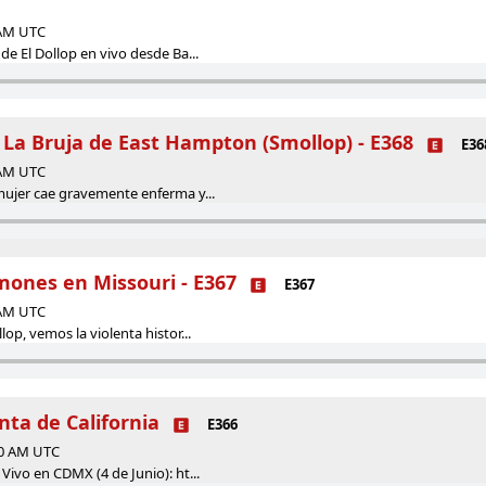
 AM UTC
de El Dollop en vivo desde Ba...
 La Bruja de East Hampton (Smollop) - E368
E36
 AM UTC
 mujer cae gravemente enferma y...
ones en Missouri - E367
E367
 AM UTC
lop, vemos la violenta histor...
nta de California
E366
00 AM UTC
 Vivo en CDMX (4 de Junio): ht...