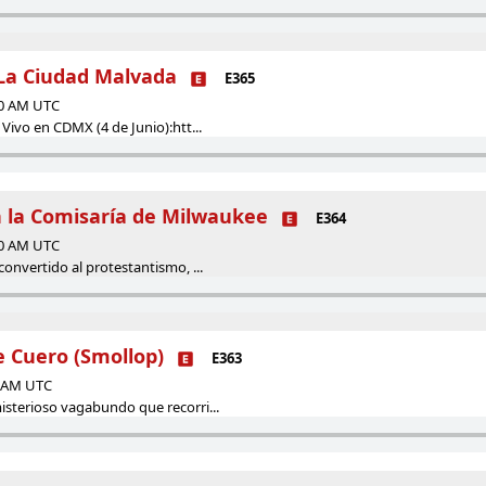
 La Ciudad Malvada
E365
00 AM UTC
 Vivo en CDMX (4 de Junio):htt...
 la Comisaría de Milwaukee
E364
00 AM UTC
convertido al protestantismo, ...
e Cuero (Smollop)
E363
0 AM UTC
isterioso vagabundo que recorri...