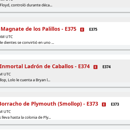
 Floyd, controló durante déca...
 Magnate de los Palillos - E375
E375
0 AM UTC
e dientes se convirtió en uno ...
Inmortal Ladrón de Caballos - E374
E374
 AM UTC
lop, Lolo le cuenta a Bryan l...
Borracho de Plymouth (Smollop) - E373
E373
 AM UTC
lleva hasta la colonia de Ply...