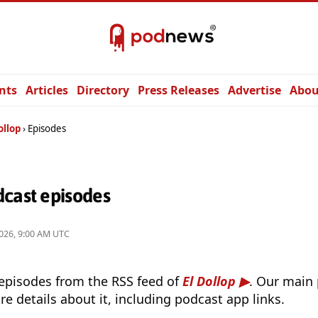
nts
Articles
Directory
Press Releases
Advertise
Abou
ollop
Episodes
dcast episodes
026, 9:00 AM UTC
 episodes from the RSS feed of
El Dollop
. Our main 
e details about it, including podcast app links.