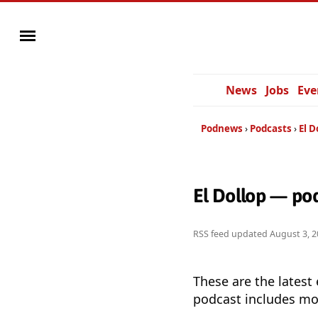
News
Jobs
Eve
Podnews
Podcasts
El D
El Dollop — po
RSS feed updated
August 3, 2
These are the latest
podcast includes mor