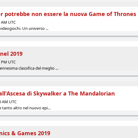
r potrebbe non essere la nuova Game of Thrones
00 AM UTC
i videogiochi. Un universo ...
 nel 2019
35 PM UTC
nnesima classifica del meglio ...
all'Ascesa di Skywalker a The Mandalorian
00 AM UTC
 e tanto altro nel nuovo epi...
mics & Games 2019