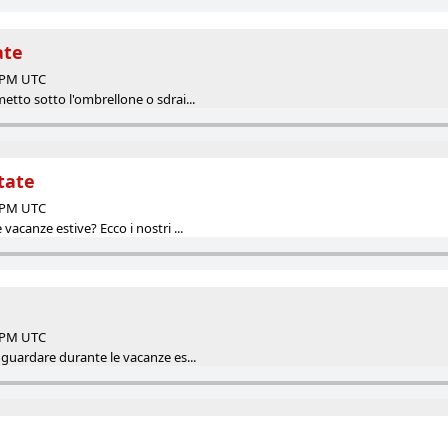
ate
5 PM UTC
tto sotto l'ombrellone o sdrai...
state
0 PM UTC
acanze estive? Ecco i nostri ...
5 PM UTC
guardare durante le vacanze es...