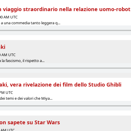
n viaggio straordinario nella relazione uomo-robot
:00 AM UTC
 a una commedia tanto leggera q...
aki
00 AM UTC
 la fascismo, il rispetto a...
ki, vera rivelazione dei film dello Studio Ghibli
5 PM UTC
ei temi e dei valori che Miya...
non sapete su Star Wars
20 AM UTC