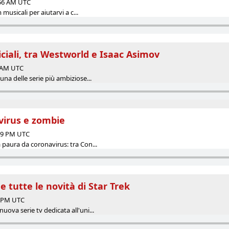
:56 AM UTC
m musicali per aiutarvi a c...
iciali, tra Westworld e Isaac Asimov
3 AM UTC
una delle serie più ambiziose...
virus e zombie
:09 PM UTC
 paura da coronavirus: tra Con...
 e tutte le novità di Star Trek
0 PM UTC
uova serie tv dedicata all'uni...