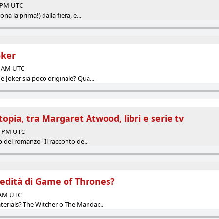
7 PM UTC
na la prima!) dalla fiera, e...
oker
00 AM UTC
 Joker sia poco originale? Qua...
pia, tra Margaret Atwood, libri e serie tv
25 PM UTC
o del romanzo "Il racconto de...
eredità di Game of Thrones?
0 AM UTC
rials? The Witcher o The Mandar...