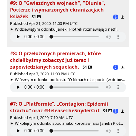
#9: O "Gwiezdnych wojnach", "Diunie",
Potterze i wymarzonych ekranizacjach
książek
S1 E9
Published Apr 21, 2020, 11:00 PM UTC
W dziewiątym odcinku Janek i Piotrek rozmawiają o netfl...
#8: O przełożonych premierach, które
chcielibyśmy zobaczyć już teraz i
zapowiedzianych sequelach.
S1 E8
Published Apr 7, 2020, 11:00 PM UTC
W ósmym odcinku podcastu "O filmach dla sportu (w dobie...
#7: O „Platformie”, „Contagion: Epidemii
strachu” oraz #ReleaseTheSnyderCut
S1 E7
Published Apr 1, 2020, 7:10 AM UTC
W kolejnym odcinku spod znako koronawirusa Janek i Piot...