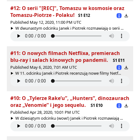
#12: O serii "[REC]", Tomaszu w kosmosie oraz
Tomaszu-Piotrze - Polaku!
S1 E12
Published May 12, 2020, 11:00 PM UTC
W dwunastym odcinku Janek i Piotrek rozmawiają o serii ...
#11: O nowych filmach Netflixa, premierach
blu-ray i salach kinowych po pandemii.
S1 E11
Published May 6, 2020, 7:01 AM UTC
W 11. odcinku Janek i Piotrek recenzują nowe filmy Netf...
#10: O „Tylerze Rake’u”, „Hunters”, dinozaurach
oraz „Venomie” i jego sequelu.
S1 E10
Published Apr 28, 2020, 10:01 PM UTC
W dziesiątym odcinku (wow!) Janek i Piotrek rozmawiają ...