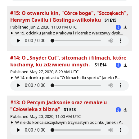
#15: O otwarciu kin, "Córce boga", "Szczękach",
Henrym Cavillu i Goslingu-wilkołaku
S1 E15
Published Jun 2, 2020, 11:00 PM UTC
W 15. odcinku Janek z Krakowa i Piotrek z Warszawy dysk...
#14: O „Snyder Cut”, sitcomach i filmach, które
kochamy, ku zdziwieniu innych.
S1 E14
Published May 27, 2020, 8:29 AM UTC
W 14. odcinku podcastu "O filmach dla sportu" Janek i P...
#13: O Percym Jacksonie oraz remake'u
"Człowieka z blizną"
S1 E13
Published May 20, 2020, 11:00 AM UTC
W nie do końca szczęśliwym trzynastym odcinku Janek i P...