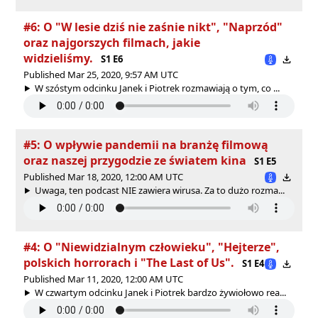
#6: O "W lesie dziś nie zaśnie nikt", "Naprzód"
oraz najgorszych filmach, jakie
widzieliśmy.
S1 E6
Published Mar 25, 2020, 9:57 AM UTC
W szóstym odcinku Janek i Piotrek rozmawiają o tym, co ...
#5: O wpływie pandemii na branżę filmową
oraz naszej przygodzie ze światem kina
S1 E5
Published Mar 18, 2020, 12:00 AM UTC
Uwaga, ten podcast NIE zawiera wirusa. Za to dużo rozma...
#4: O "Niewidzialnym człowieku", "Hejterze",
polskich horrorach i "The Last of Us".
S1 E4
Published Mar 11, 2020, 12:00 AM UTC
W czwartym odcinku Janek i Piotrek bardzo żywiołowo rea...